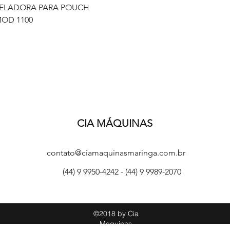
Vista rápida
ELADORA PARA POUCH
OD 1100
CIA MÁQUINAS
contato@ciamaquinasmaringa.com.br
(44) 9 9950-4242 - (
44) 9 9989-2070
©2018 by Cia
Maquinas