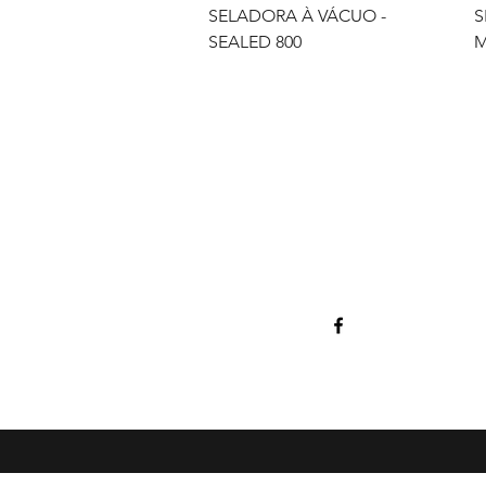
Vista rápida
SELADORA À VÁCUO -
S
SEALED 800
M