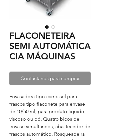
FLACONETEIRA
SEMI AUTOMÁTICA
CIA MÁQUINAS
Contáctanos para comprar
Envasadora tipo carrossel para
frascos tipo flaconete para envase
de 10/50 ml
,
para produto l
í
quido,
viscoso ou pó
.
Q
uatro bicos de
envase simultaneos, abastecedor de
frascos automático.
Rosqueadeira