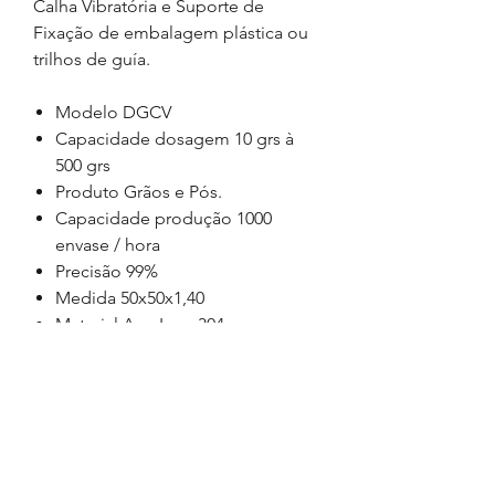
Calha Vibratória
e Suporte de
Fixação de
embalagem
plástica ou
trilhos de guía.
Modelo
DGCV
Capacidade dosagem
1
0
grs à
5
00 gr
s
Produto
Grãos e Pós.
Capacidade produção
10
00
envase
/
hora
Precisão
99%
Medida
50x50x1,40
Material
Aço Inox
304
Pressão Trabalho
5 bar
Peso
30 kgs
Reservatório
3
0 Litros
Voltagem
220w - 60hz
Pagamento: Cartão BNDES, Cartão