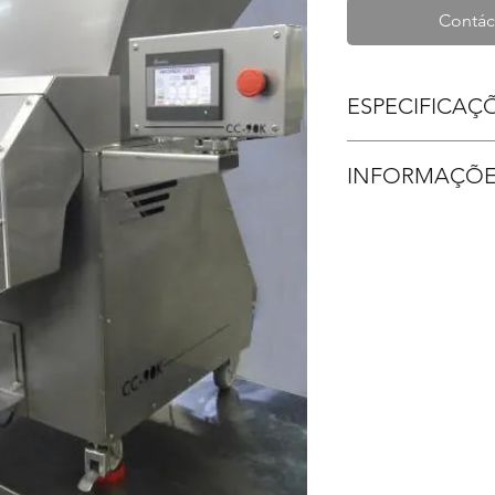
Contác
ESPECIFICAÇ
Modelo CC-120
INFORMAÇÕE
Produto: Capsul
Capacidade prod
Pagamento: Car
Precisão: 99%
em até 10x - P
Medida: 0,90 x 0
na entrega;
Material: Inox 
Prazo de entre
Pressão Trabalh
CADA ITEM E 
Peso: 50 kls
Validade da prop
Reservatorio: 5
O frete até o de
Programaçao até
Garantia de 01 