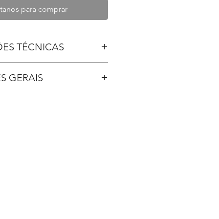
tanos para comprar
ÕES TÉCNICAS
K
S GERAIS
as gelatina/soft gel
ução 72.000 mil unid. hora
tão BNDES - Cartão de crédito
ROGER ou 50% pedido e saldo
,60 x 0,60
Escovado
ga 25 dias uteis, VARIANDO EM
o: 5 bar
PERIODO DO ANO;
osta: 05 dias;
0 litros com tampa
stino é por conta do cliente;
 120 capsulas por frasco
ano.